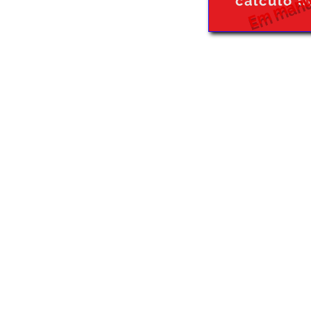
Em manu
cálculo d