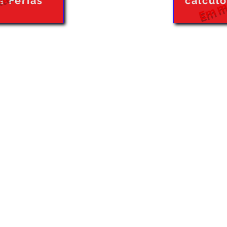
tenção
Em m
e Férias
cálcul