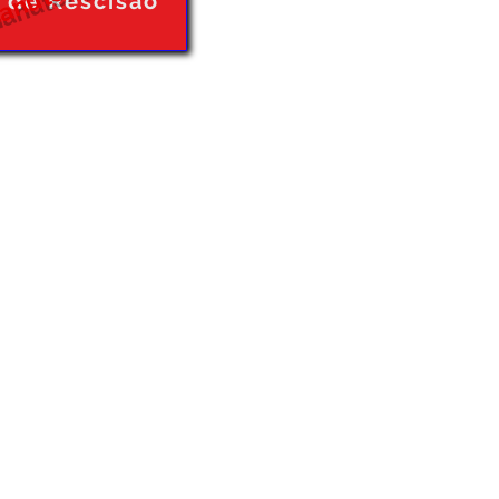
anutenção
o de Rescisão